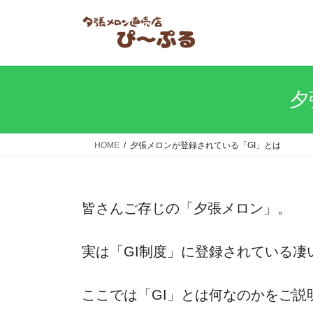
コ
ナ
ン
ビ
テ
ゲ
ン
ー
ツ
シ
へ
ョ
夕
ス
ン
キ
に
ッ
移
HOME
夕張メロンが登録されている「GI」とは
プ
動
皆さんご存じの「夕張メロン」。
実は「GI制度」に登録されている凄
ここでは「GI」とは何なのかをご説