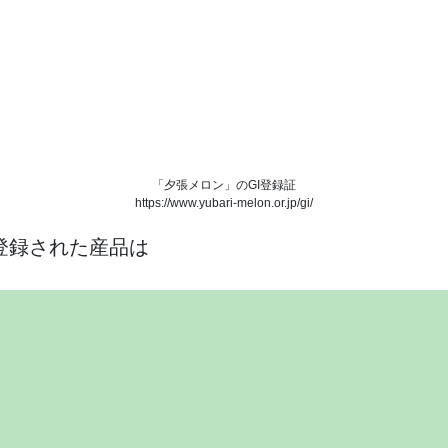
「夕張メロン」のGI登録証
https://www.yubari-melon.or.jp/gi/
登録された産品は