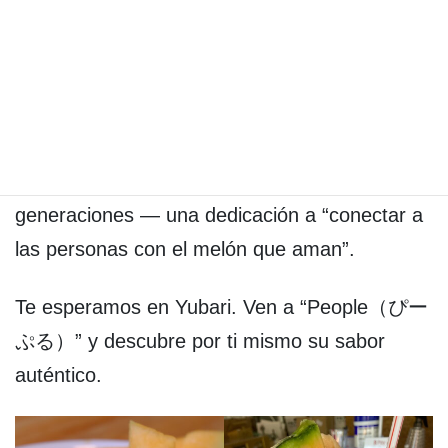
El Melón Yubari no es simplemente una fruta.
En cada pieza se encuentran la grandiosidad
de la naturaleza de Hokkaido, la pasión y el
saber hacer de sus productores, y el
compromiso transmitido a través de dos
generaciones — una dedicación a “conectar a
las personas con el melón que aman”.
Te esperamos en Yubari. Ven a “People（ぴー
ぷる）” y descubre por ti mismo su sabor
auténtico.