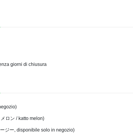
enza giorni di chiusura
negozio)
ットメロン / katto melon)
ムージー, disponibile solo in negozio)