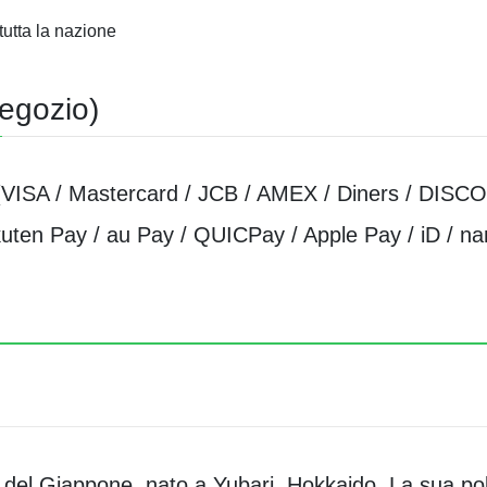
tutta la nazione
egozio)
o (VISA / Mastercard / JCB / AMEX / Diners / DISC
ten Pay / au Pay / QUICPay / Apple Pay / iD / na
vo del Giappone, nato a Yubari, Hokkaido. La sua po