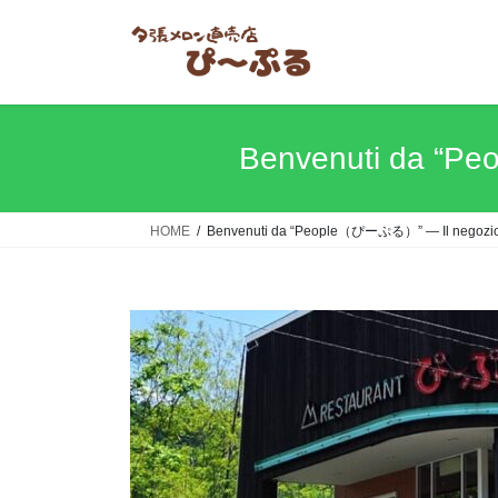
コ
ナ
ン
ビ
テ
ゲ
ン
ー
ツ
シ
へ
ョ
Benvenuti da “Pe
ス
ン
キ
に
ッ
移
HOME
Benvenuti da “People（ぴーぷる）” — Il negozio di
プ
動