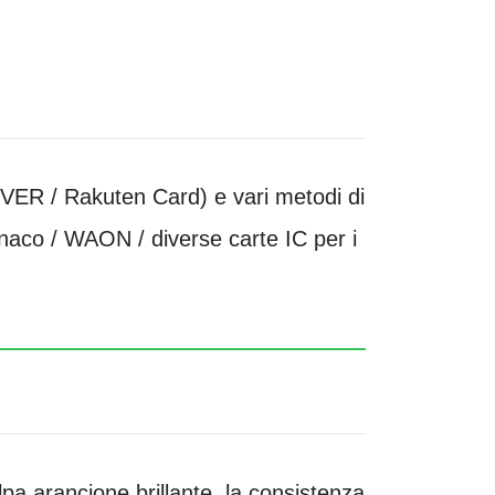
OVER / Rakuten Card) e vari metodi di
naco / WAON / diverse carte IC per i
lpa arancione brillante, la consistenza