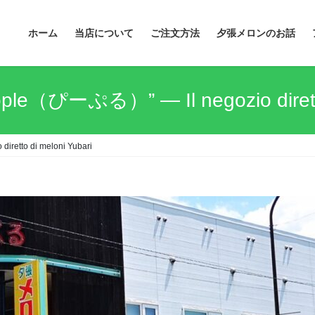
ホーム
当店について
ご注文方法
夕張メロンのお話
ople（ぴーぷる）” — Il negozio diretto
retto di meloni Yubari